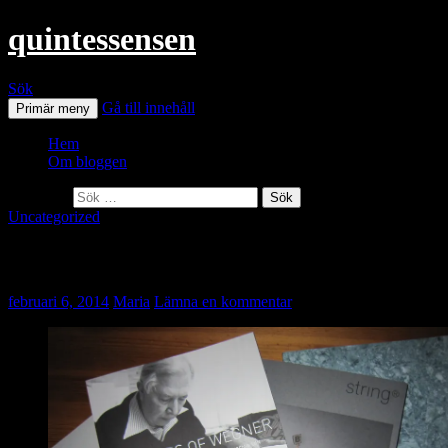
quintessensen
Sök
Gå till innehåll
Primär meny
Hem
Om bloggen
Sök efter:
Uncategorized
Mässtankar och reflektioner.
februari 6, 2014
Maria
Lämna en kommentar