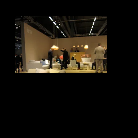
för utformningen och detta tillsammans med många nyheter och
flera prisbelönta formgivare på plats lockade mässfolket.
Mycket folk hos IRE.
Gulled är distributörer för HAY, Magis och Tom Dixon. Populära
varumärken som drog många besökare till den gemensamma
montern.
125-årsjubilerande Kasthall tillhörde också den skara utställare som
folk flockas kring. Mycket fin monter. Lotta Agaton igen?
Danskarna är stora på Stockholmsmässan. Både de klassiska
möbelföretagen och de unga hippa. Det känns som att by Lassen
stämmer in på både. Speciellt i år. Fler än jag fastnade i den relativt