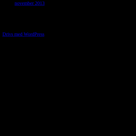
november 2013
Kontakt
Mejla mig gärna på quickswalling@gmail.com
Drivs med WordPress
%d
bloggare gillar detta: