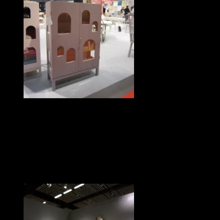
Härlig färg och form hos Tre Sekel.
Några korta konstateranden:
• Grått är flott och gråa väggar fanns det gott om.
• Koppar är verkligen inte på väg ut.
• Transparents verkar vara det nya ledordet. Bara kvalitet räcker inte.