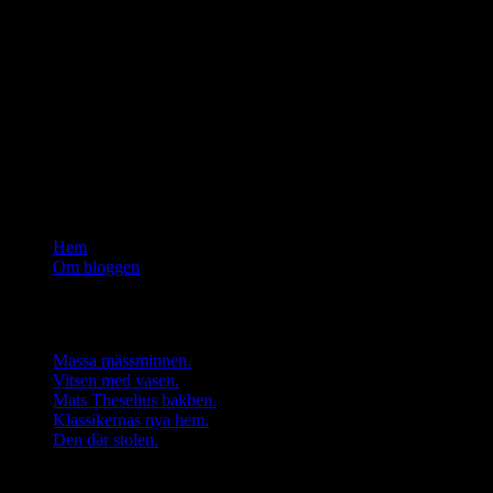
Om bloggen
A thing of beauty is a joy forever. Det är första strofen i dikten
Endymion av den engelske poeten John Keats. Men också brodyren
på en populär kudde från Svenskt Tenn. För att uppskatta den senare
behöver man inte känna till den förra. Men det blir betydligt mer
intressant om man gör det. Det är lite så jag tänker kring den här
bloggen. Det finns mer att ta reda på än det som möter ögat. Även
om vissa saker bara kan få vara vackra. Också.
Hem
Om bloggen
Senaste inläggen
Massa mässminnen.
Vitsen med vasen.
Mats Theselius bakben.
Klassikernas nya hem.
Den där stolen.
Kategorier