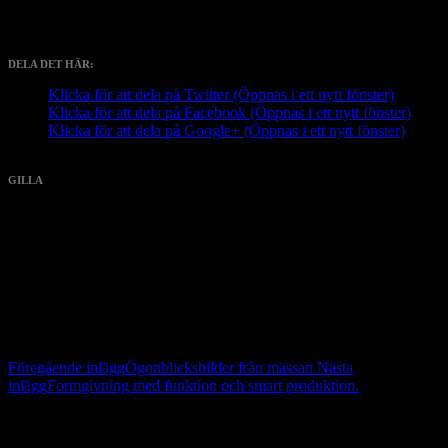
DELA DET HÄR:
Klicka för att dela på Twitter (Öppnas i ett nytt fönster)
Klicka för att dela på Facebook (Öppnas i ett nytt fönster)
Klicka för att dela på Google+ (Öppnas i ett nytt fönster)
GILLA
Gilla
Laddar...
Relaterade
Inläggsnavigering
Föregående inlägg
Ögonblicksbilder från mässan.
Nästa
inlägg
Formgivning med funktion och smart produktion.
Kommentera