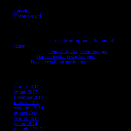
Intervjuer
Uncategorized
Senaste kommentarer
pelle wahlgren
om
Ljusets drottning har starka band till
Italien.
pelle wahlgren
om
Dags att trycka på startknappen.
Martina
om
Dags att trycka på startknappen.
Moa
om
Dags att trycka på startknappen.
Arkiv
februari 2017
januari 2017
november 2014
oktober 2014
september 2014
augusti 2014
februari 2014
januari 2014
december 2013