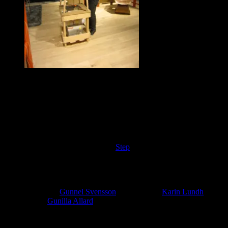
Hos Carl Hansen visades hur man
snörar sitsen på en CH24.
Transparents!
Men bäst av allt var som vanligt de personliga mötena. Jag fick
intervjua både Jesper Ståhl och Emma Olbers, båda vinnare på
måndagens Elle Decoration-gala. Jesper vann till och med två priser.
Jag hann också träffa Karl Malmvall, som precis kommit med en
uppföljare till sin prisbelönta stege
Step
. Karl är även
produktutvecklingschef på Design House Stockholm. Alla
intervjuerna kommer snart på bloggen.
Slutligen var det väldigt trevligt att få hälsa på mina tidigare
intervjufavoriter:
Gunnel Svensson
på Bsweden,
Karin Lundh
på
Källemo och
Gunilla Allard
, som visade sin nya serie Cajal hos
Lammhults.