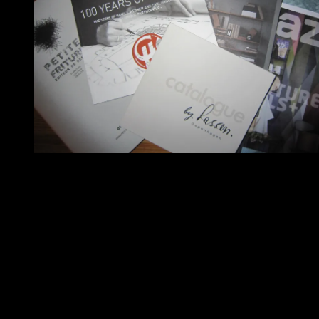
Lite av det som kånkades hem från årets möbelmässa.
Så var mässan över för min del. Inser att det inte blev så många
inlägg som jag tänkt. Att blogga direkt är helt enkelt lite för
tidskrävande, speciellt om man ska göra allt själv. Men en
sammanfattning ska det i alla fall bli.
Den övergripande känslan var att det var mycket som kändes nytt
och fräscht. Många fina montrar kanske tyder på att den omtalade
konjunkturuppgången är en realitet. Man kan ju hoppas.
Mest folk såg jag i Lammhults Design Groups jättemonter, där
Lammhults, Abstracta, Voice och IRE samsades. Lotta Agaton stod