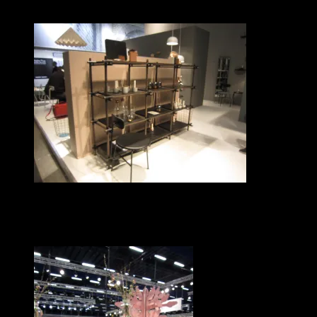
Inta mina i alla fall.
Menu – ett av många duktiga danska utställare.
Slutligen – Tre Sekel som höll till i B-hallen känns väldigt lovande.
Jag håller tummarna för att det går bra för dem.