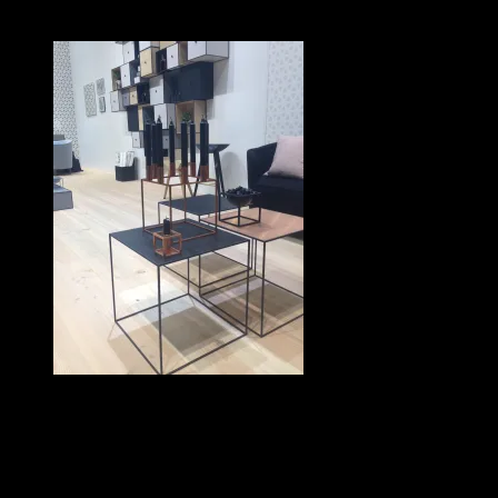
lilla montern som innehöll så mycket tidlös och uppdaterad design.
By Lassen blev en favorit. Så
mycket fint i kubformat och koppar
bland annat.
Menu kändes också intressant, medan Muuto och Norman
Copenhagen inte riktigt levde upp till förväntningarna denna gång.